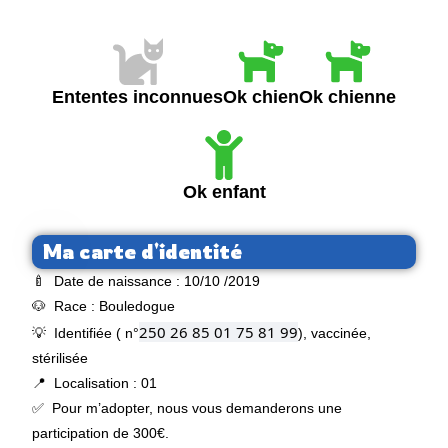
Ententes inconnues
Ok chien
Ok chienne
Ok enfant
Ma carte d'identité
🍼 Date de naissance : 10/10 /2019
🐶 Race : Bouledogue
250 26 85 01 75 81 99
💡 Identifiée ( n°
), vaccinée,
stérilisée
📍 Localisation : 01
✅ Pour m’adopter, nous vous demanderons une
participation de 300€.