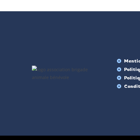
Mentio
Politi
Politi
Condit