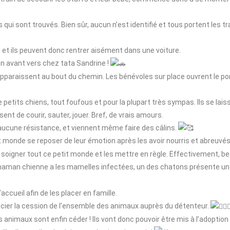
s qui sont trouvés. Bien sûr, aucun n’est identifié et tous portent les 
 et ils peuvent donc rentrer aisément dans une voiture.
en avant vers chez tata Sandrine !
s apparaissent au bout du chemin. Les bénévoles sur place ouvrent le por
petits chiens, tout foufous et pour la plupart très sympas. Ils se la
ent de courir, sauter, jouer. Bref, de vrais amours.
 aucune résistance, et viennent même faire des câlins.
t monde se reposer de leur émotion après les avoir nourris et abreuvé
soigner tout ce petit monde et les mettre en règle. Effectivement, 
la maman chienne a les mamelles infectées, un des chatons présente un
ccueil afin de les placer en famille.
gocier la cession de l’ensemble des animaux auprès du détenteur.
 animaux sont enfin céder ! Ils vont donc pouvoir être mis à l’adoption 