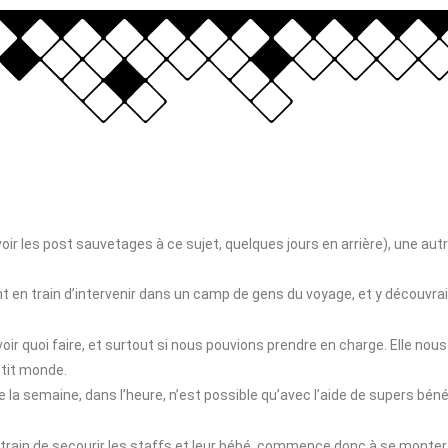
voir les post sauvetages à ce sujet, quelques jours en arrière), une autr
aient en train d’intervenir dans un camp de gens du voyage, et y décou
avoir quoi faire, et surtout si nous pouvions prendre en charge. Elle n
etit monde.
e la semaine, dans l’heure, n’est possible qu’avec l’aide de supers bén
train de secourir les staffs et leur bébé, commence donc à se monter p