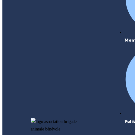
Ment
Poli