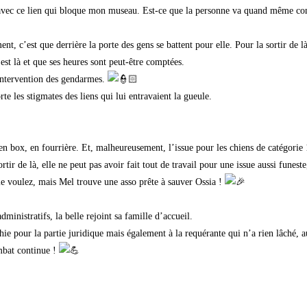
e avec ce lien qui bloque mon museau. Est-ce que la personne va quand même com
t, c’est que derrière la porte des gens se battent pour elle. Pour la sortir de là,
est là et que ses heures sont peut-être comptées.
l’intervention des gendarmes.
te les stigmates des liens qui lui entravaient la gueule.
en box, en fourrière. Et, malheureusement, l’issue pour les chiens de catégorie 
ir de là, elle ne peut pas avoir fait tout de travail pour une issue aussi funes
e voulez, mais Mel trouve une asso prête à sauver Ossia !
dministratifs, la belle rejoint sa famille d’accueil.
ie pour la partie juridique mais également à la requérante qui n’a rien lâché, 
mbat continue !