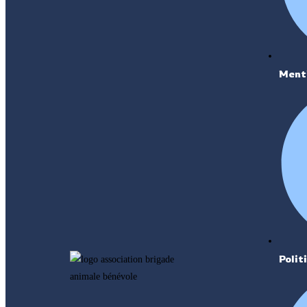
Ment
Polit