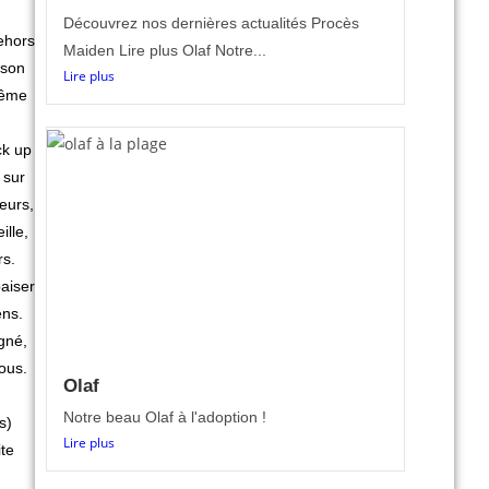
Découvrez nos dernières actualités Procès
ehors
Maiden Lire plus Olaf Notre...
 son
Lire plus
même
ck up
 sur
eurs,
ille,
rs.
paiser
ens.
igné,
tous.
Olaf
Notre beau Olaf à l'adoption !
s)
Lire plus
te