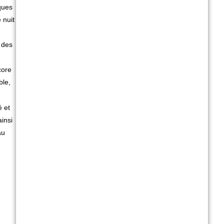
ques
 nuit
 des
core
ble,
é et
insi
au