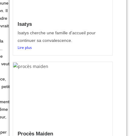
jeune
. Il
ndre
Isatys
vrait
Isatys cherche une famille d'accueil pour
continuer sa convalescence.
la
Lire plus
n…
de
e veut
ice,
 petit
ement
 même
eur,
uper
Procès Maiden